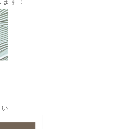
します！
さい